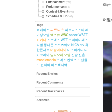
Entertainment
(222)
조금
Performence
(184)
Contest & Event
(506)
Schedule & Etc
(207)
어쩔
Tags
피트니스
쇼케이스
피트니스스타
레
이싱모델
맥스큐
WBC
spoex
WBFF
비키니
스포엑스
WFF
코리아미페스
티벌
동대문
스포츠웨어
NICA
htv
착
한콘서트
머슬마니아
미즈비키니
니
카코리아
밀리오레
모델
신발
신촌
musclemania
코엑스
킨텍스
오션월
드
런웨이
미스섹시백
Recent Entries
Recent Comments
Recent Trackbacks
Archives
«
2026/08
»