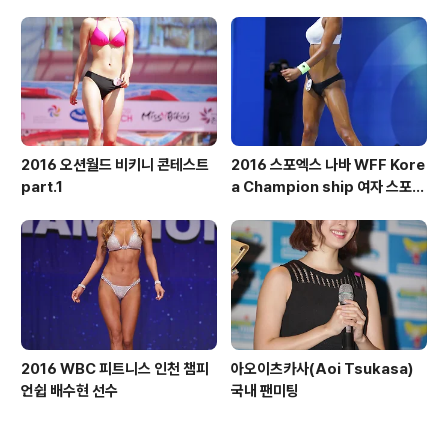
톨부문
2016 오션월드 비키니 콘테스트
2016 스포엑스 나바 WFF Kore
part.1
a Champion ship 여자 스포츠
모델 톨부문
2016 WBC 피트니스 인천 챔피
아오이츠카사(Aoi Tsukasa)
언쉽 배수현 선수
국내 팬미팅