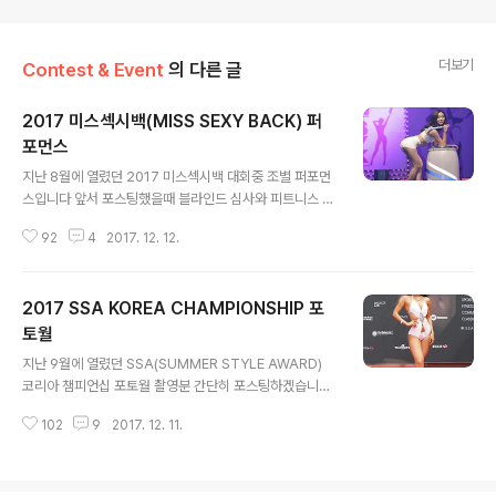
더보기
Contest & Event
의 다른 글
2017 미스섹시백(MISS SEXY BACK) 퍼
포먼스
글 내용
지난 8월에 열렸던 2017 미스섹시백 대회중 조별 퍼포먼
스입니다 앞서 포스팅했을때 블라인드 심사와 피트니스 패
션쇼만 포스팅하고 말았는데요 조별 퍼포먼스는 딱히 포스
92
4
2017. 12. 12.
팅할게 없어서 넘어갔었는데 짧게 몇컷만 포스팅하겠습니
다 아무래도 뒤태미인 선발대회다 보니 뒤태를 강조하는
퍼포먼스가 많았네요
2017 SSA KOREA CHAMPIONSHIP 포
토월
글 내용
지난 9월에 열렸던 SSA(SUMMER STYLE AWARD)
코리아 챔피언십 포토월 촬영분 간단히 포스팅하겠습니다
철지난 사진들 하나씩 푸는 재미도 쏠쏠 하네요
102
9
2017. 12. 11.