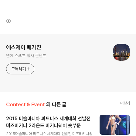
(새창열림)
로그 정보
에스제이 매거진
연예 스포츠 행사 콘텐츠
구독하기
더보기
Contest & Event
의 다른 글
2015 머슬마니아 피트니스 세계대회 선발전
미즈비키니 2라운드 비키니웨어 숏부문
글 내용
2015머슬마니아 피트니스 세계대회 선발전 미즈비키니종