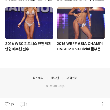
톨부문
모델 톨부문
2016 WBC 피트니스 인천 챔피
2016 WBFF ASIA CHAMPI
언쉽 배수현 선수
ONSHIP Diva Bikini 톨부문
의안내
티스토리
로그인
고객센터
© Daum Corp.
19
1