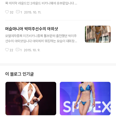
목 마지막 라운드인 2라운드 비키니웨어 숏부문입니다 숏
부문 1위는 75번 오유미선수가 차지했고 126번 원자현선
32
1
2015. 10. 11.
수는 미즈비키니종목에서도 2위를 수상했네요
머슬마니아 박미주선수의 야외샷
글 내용
모델여자종목 미즈비키니종목 톨부문에 출전했던 박미주
선수의 야외샷입니다 야외에서 워킹하는 모습이 대회장안
에서 보던모습과는 또다른 느낌이 있네요 포즈 몸매 외모
22
1
2015. 10. 9.
가 정말 좋았던 박미주선수 멋진 포즈 감사드립니다
이 블로그 인기글