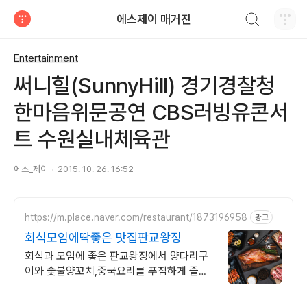
검색하기
에스제이 매거진
티스토리
Entertainment
써니힐(SunnyHill) 경기경찰청
한마음위문공연 CBS러빙유콘서
트 수원실내체육관
에스_제이
2015. 10. 26. 16:52
https://m.place.naver.com/restaurant/1873196958
광고
회식모임에딱좋은 맛집판교왕징
회식과 모임에 좋은 판교왕징에서 양다리구
이와 숯불양꼬치,중국요리를 푸짐하게 즐겨
요