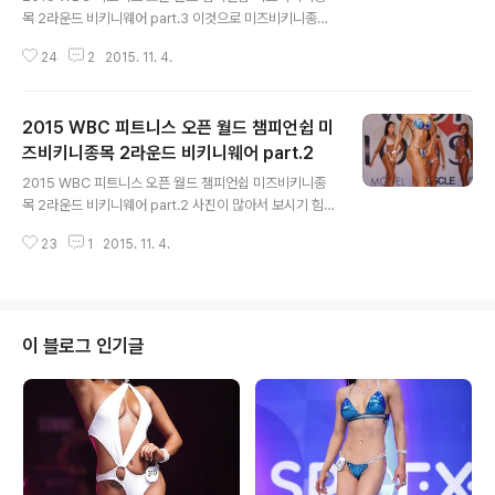
목 2라운드 비키니웨어 part.3 이것으로 미즈비키니종목
포스팅이 끝났습니다
24
2
2015. 11. 4.
2015 WBC 피트니스 오픈 월드 챔피언쉽 미
즈비키니종목 2라운드 비키니웨어 part.2
글 내용
2015 WBC 피트니스 오픈 월드 챔피언쉽 미즈비키니종
목 2라운드 비키니웨어 part.2 사진이 많아서 보시기 힘드
실거 같아서 나눠서 포스팅합니다
23
1
2015. 11. 4.
이 블로그 인기글