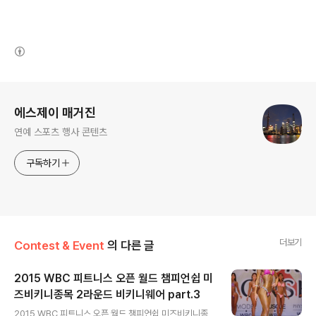
(새창열림)
로그 정보
에스제이 매거진
연예 스포츠 행사 콘텐츠
구독하기
더보기
Contest & Event
의 다른 글
2015 WBC 피트니스 오픈 월드 챔피언쉽 미
즈비키니종목 2라운드 비키니웨어 part.3
글 내용
2015 WBC 피트니스 오픈 월드 챔피언쉽 미즈비키니종