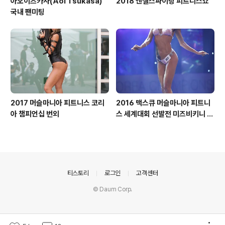
아오이츠카사(Aoi Tsukasa)
2018 엔젤스파이팅 피트니스쇼
국내 팬미팅
2017 머슬마니아 피트니스 코리
2016 맥스큐 머슬마니아 피트니
아 챔피언십 번외
스 세계대회 선발전 미즈비키니 2
라운드 톨부문
의안내
티스토리
로그인
고객센터
© Daum Corp.