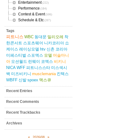
Entertainment
(222)
Performence
(184)
Contest & Event
(506)
Schedule & Etc
(207)
Tags
피트니스
WBC
동대문
밀리오레
착
한콘서트
스포츠웨어
니카코리아
쇼
케이스
레이싱모델
htv
신촌
코리아
미페스티벌
스포엑스
모델
머슬마니
아
오션월드
런웨이
코엑스
비키니
NICA
WFF
피트니스스타
미스섹시
백
미즈비키니
musclemania
킨텍스
WBFF
신발
spoex
맥스큐
Recent Entries
Recent Comments
Recent Trackbacks
Archives
«
2026/08
»