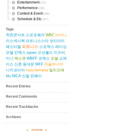
Entertainment
(222)
Performence
(184)
Contest & Event
(506)
Schedule & Etc
(207)
Tags
착한콘서트
스포츠웨어
WBC
비키니
미스섹시백
피트니스스타
코리아미
피트니스
페스티벌
스포엑스
레이싱
모델
킨텍스
spoex
오션월드
미즈비
키니
맥스큐
WBFF
코엑스
모델
쇼케
이스
신촌
동대문
WFF
머슬마니아
니카코리아
musclemania
밀리오레
htv
NICA
신발
런웨이
Recent Entries
Recent Comments
Recent Trackbacks
Archives
«
2026/08
»