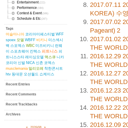
Entertainment
2017.07.11
2
(222)
Performence
(184)
KOREA) 
Contest & Event
(506)
Schedule & Etc
(207)
2017.07.02
2
Tags
Pageant)
2
머슬마니아
코리아미페스티벌
WFF
2017.01.02
2
spoex
모델
WBFF
비키니
미스섹시
백
스포엑스
WBC
미즈비키니
런웨
THE WORL
피트니스
이
스포츠웨어
킨텍스
피
2016.12.29
2
트니스스타
레이싱모델
맥스큐
니카
코리아
신발
NICA
신촌
코엑스
THE WORL
musclemania
밀리오레
착한콘서트
2016.12.27
2
htv
동대문
오션월드
쇼케이스
THE WORL
Recent Entries
2016.12.23
2
Recent Comments
THE WORLD
Recent Trackbacks
2016.12.22
2
Archives
THE WORLD
2016.12.09
2
«
2026/08
»