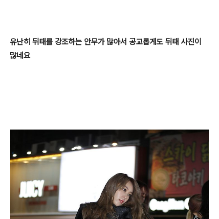
유난히
뒤태를 강조하
는 안무가 많아서 공교롭게도 뒤태 사진이
많네요