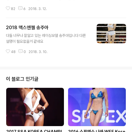
했던 스포엑스 나바대회가 생각보다 반응이 저조해서 간단
82
6
2018. 3. 12.
히 프리뷰만 포스팅하겠습니다
2018 맥스엔젤 송주아
글 내용
다들 너무나 잘알고 있는 레이싱모델 송주아입니다 다른
설명이 필요없을거 같네요
48
0
2018. 3. 10.
이 블로그 인기글
2017 SSA KOREA CHAMPI
2016 스포엑스 나바 WFF Kore