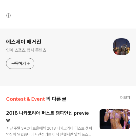
(새창열림)
로그 정보
에스제이 매거진
연예 스포츠 행사 콘텐츠
구독하기
더보기
Contest & Event
의 다른 글
2018 니카코리아 퍼스트 챔피언십 previe
w
글 내용
지난 주말 SAC아트홀에서 2018 니카코리아 퍼스트 챔피
언십이 열렸습니다 사진정리를 아직 안했지만 앞서 포스팅