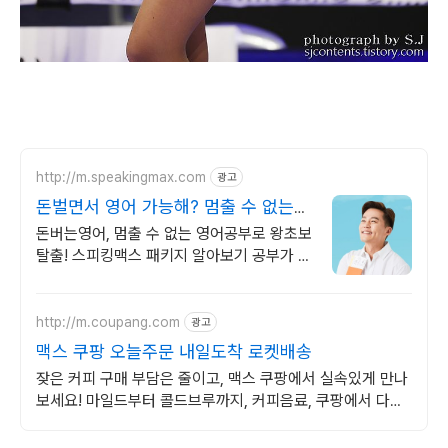
http://m.speakingmax.com
광고
돈벌면서 영어 가능해? 멈출 수 없는
영어회화
돈버는영어, 멈출 수 없는 영어공부로 왕초보
탈출! 스피킹맥스 패키지 알아보기 공부가 돈
이 된다면, 지금 당장 시작해야죠! 영어는 기
본, 현금보상까지 알차게!
http://m.coupang.com
광고
맥스 쿠팡 오늘주문 내일도착 로켓배송
잦은 커피 구매 부담은 줄이고, 맥스 쿠팡에서 실속있게 만나
보세요! 마일드부터 콜드브루까지, 커피음료, 쿠팡에서 다양
한 선택지를 확인하세요.