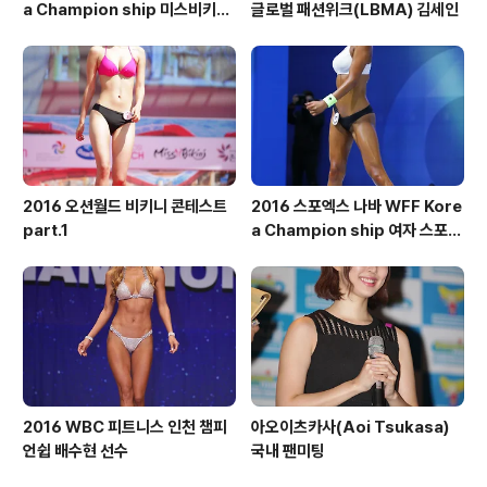
a Champion ship 미스비키니
글로벌 패션위크(LBMA) 김세인
톨부문
2016 오션월드 비키니 콘테스트
2016 스포엑스 나바 WFF Kore
part.1
a Champion ship 여자 스포츠
모델 톨부문
2016 WBC 피트니스 인천 챔피
아오이츠카사(Aoi Tsukasa)
언쉽 배수현 선수
국내 팬미팅