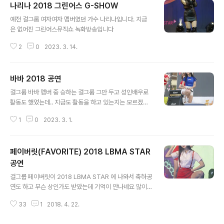
나리나 2018 그린어스 G-SHOW
글 내용
예전 걸그룹 여자여자 멤버였던 가수 나리나입니다. 지금
은 없어진 그린어스뮤직쇼 녹화방송입니다
2
0
2023. 3. 14.
바바 2018 공연
글 내용
걸그룹 바바 멤버 중 승하는 걸그룹 그만 두고 성인배우로
활동도 했었는데.. 지금도 활동을 하고 있는지는 모르겠네
요
1
0
2023. 3. 1.
페이버릿(FAVORITE) 2018 LBMA STAR
공연
글 내용
걸그룹 페이버릿이 2018 LBMA STAR 에 나와서 축하공
연도 하고 무슨 상인가도 받았는데 기억이 안나네요 많이
찍은게 없어서 간단히 몇컷만 포스팅합니다
33
1
2018. 4. 22.