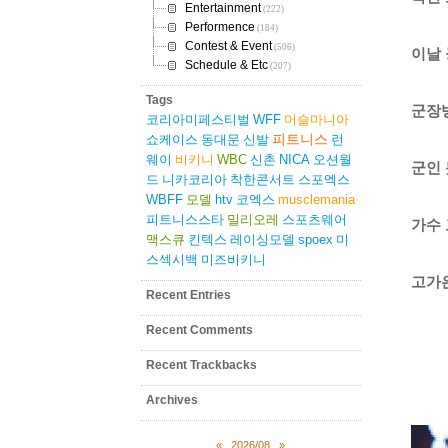
Entertainment
(222)
Performence
(184)
Contest & Event
(506)
이날
Schedule & Etc
(207)
Tags
군장
코리아미페스티벌
WFF
머슬마니아
피트니스
쇼케이스
동대문
신발
런
웨이
비키니
WBC
신촌
NICA
오션월
군인
드
니카코리아
착한콘서트
스포엑스
WBFF
모델
htv
코엑스
musclemania
피트니스스타
밀리오레
스포츠웨어
가수
맥스큐
킨텍스
레이싱모델
spoex
미
스섹시백
미즈비키니
고가
Recent Entries
Recent Comments
Recent Trackbacks
Archives
«
2026/08
»