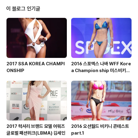
이 블로그 인기글
2017 SSA KOREA CHAMPI
2016 스포엑스 나바 WFF Kore
ONSHIP
a Champion ship 미스비키니
숏부문
2017 럭셔리 브랜드 모델 어워즈
2016 오션월드 비키니 콘테스트
글로벌 패션위크(LBMA) 김세인
part.1