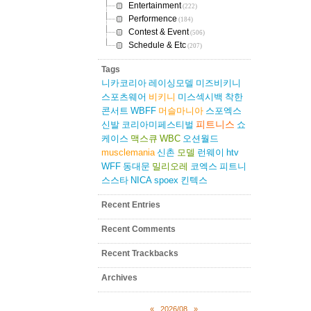
Entertainment
(222)
Performence
(184)
Contest & Event
(506)
Schedule & Etc
(207)
Tags
니카코리아
레이싱모델
미즈비키니
스포츠웨어
비키니
미스섹시백
착한
콘서트
WBFF
머슬마니아
스포엑스
피트니스
신발
코리아미페스티벌
쇼
케이스
맥스큐
WBC
오션월드
musclemania
신촌
모델
런웨이
htv
WFF
동대문
밀리오레
코엑스
피트니
스스타
NICA
spoex
킨텍스
Recent Entries
Recent Comments
Recent Trackbacks
Archives
«
2026/08
»