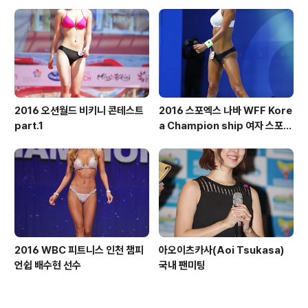
톨부문
2016 오션월드 비키니 콘테스트
2016 스포엑스 나바 WFF Kore
part.1
a Champion ship 여자 스포츠
모델 톨부문
2016 WBC 피트니스 인천 챔피
아오이츠카사(Aoi Tsukasa)
언쉽 배수현 선수
국내 팬미팅