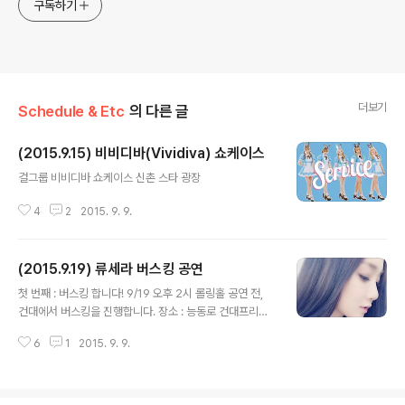
구독하기
더보기
Schedule & Etc
의 다른 글
(2015.9.15) 비비디바(Vividiva) 쇼케이스
글 내용
걸그룹 비비디바 쇼케이스 신촌 스타 광장
4
2
2015. 9. 9.
(2015.9.19) 류세라 버스킹 공연
글 내용
첫 번째 : 버스킹 합니다! 9/19 오후 2시 롤링홀 공연 전,
건대에서 버스킹을 진행합니다. 장소 : 능동로 건대프리마
켓 분수광장 (서울특별시 광진구 화양동 건대 예술문화 대
6
1
2015. 9. 9.
학건물 옆) 시간 : 9월 19일 오후 2시부터