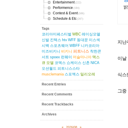
Entertainment
(222)
밝
Performence
(184)
Contest & Event
(506)
Schedule & Etc
(207)
Tags
코리아미페스티벌
WBC
레이싱모델
신발
킨텍스
htv
WFF
동대문
미스섹
지난
시백
스포츠웨어
WBFF
니카코리아
피트니스
미즈비키니
비키니
착한콘
서트
spoex
런웨이
머슬마니아
맥스
이날
큐
모델
코엑스
쇼케이스
신촌
NICA
오션월드
피트니스스타
musclemania
스포엑스
밀리오레
식스
Recent Entries
그중
Recent Comments
Recent Trackbacks
Archives
«
2026/08
»