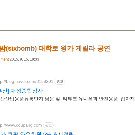
밤(sixbomb) 대학로 윙카 게릴라 공연
nment
2015. 9. 15. 19:33
tp://blog.naver.com/3158201
광고
부산] 대성종합상사
산산업용품유통단지 남문 앞, 티뷰크 유니폼과 안전용품, 잡자재
tp://www.coupang.com
광고
카 쿠팡 와우회원 5% 캐시적립