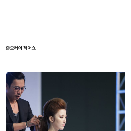
준오헤어 헤어쇼