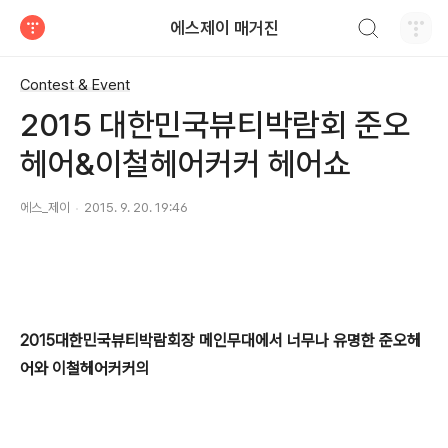
검색하기
에스제이 매거진
티스토리
Contest & Event
2015 대한민국뷰티박람회 준오
헤어&이철헤어커커 헤어쇼
에스_제이
2015. 9. 20. 19:46
2015대한민국뷰티박람회장 메인무대에서 너무나 유명한 준오헤
어와
이철헤어커커의