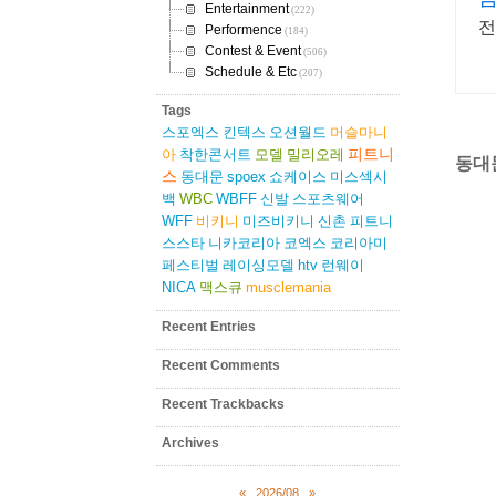
Entertainment
(222)
전
Performence
(184)
Contest & Event
(506)
Schedule & Etc
(207)
Tags
스포엑스
킨텍스
오션월드
머슬마니
피트니
아
착한콘서트
모델
밀리오레
동대
스
동대문
spoex
쇼케이스
미스섹시
백
WBC
WBFF
신발
스포츠웨어
WFF
비키니
미즈비키니
신촌
피트니
스스타
니카코리아
코엑스
코리아미
페스티벌
레이싱모델
htv
런웨이
NICA
맥스큐
musclemania
Recent Entries
Recent Comments
Recent Trackbacks
Archives
«
2026/08
»