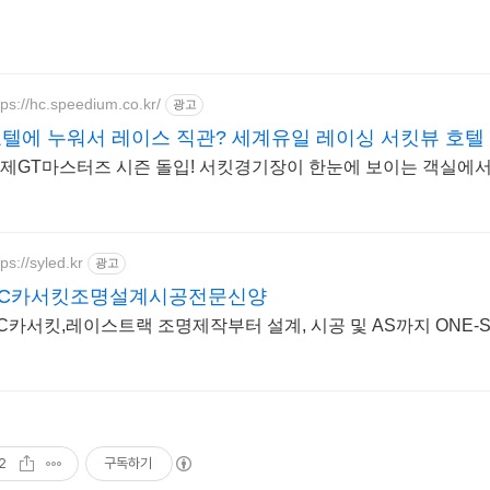
tps://hc.speedium.co.kr/
광고
텔에 누워서 레이스 직관? 세계유일 레이싱 서킷뷰 호텔
제GT마스터즈 시즌 돌입! 서킷경기장이 한눈에 보이는 객실에
tps://syled.kr
광고
RC카서킷조명설계시공전문신양
C카서킷,레이스트랙 조명제작부터 설계, 시공 및 AS까지 ONE-
2
구독하기