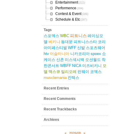
Entertainment
(222)
Performence
(184)
Contest & Event
(506)
Schedule & Etc
(207)
Tags
피트니스
스포엑스
WBC
레이싱모
델
비키니
동대문
피트니스스타
코리
아미페스티벌
WFF
신발
스포츠웨어
htv
머슬마니아
니카코리아
spoex
쇼
케이스
신촌
미스섹시백
오션월드
착
한콘서트
WBFF
NICA
미즈비키니
모
델
맥스큐
밀리오레
런웨이
코엑스
musclemania
킨텍스
Recent Entries
Recent Comments
Recent Trackbacks
Archives
«
2026/08
»