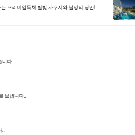
하는 프리미엄독채 별빛 자쿠지와 불멍의 낭만!
니다..
 보냅니다..
..