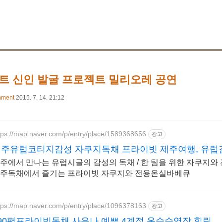
트 신인 발굴 프로젝트 밀리오레 공연
nment
2015. 7. 14. 21:12
tps://map.naver.com/p/entry/place/1589368656
광고
주유럽코티지감성 자쿠지독채 프라이빗 제주여행, 유럽
주에서 만나는 유럽시골의 감성의 독채 / 한 팀을 위한 자쿠지와
주독채에서 즐기는 프라이빗 자쿠지와 전용온실바베큐
tps://map.naver.com/p/entry/place/1096378163
광고
90평프라이빗독채,사우나 예쁜 4계절 온수수영장 힐링