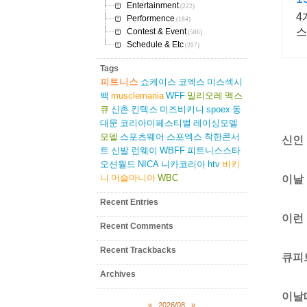
Entertainment
(222)
4
Performence
(184)
스
Contest & Event
(506)
Schedule & Etc
(207)
Tags
피트니스
쇼케이스
코엑스
미스섹시
백
musclemania
WFF
밀리오레
맥스
큐
신촌
킨텍스
미즈비키니
spoex
동
대문
코리아미페스티벌
레이싱모델
모델
스포츠웨어
스포엑스
착한콘서
신인
트
신발
런웨이
WBFF
피트니스스타
오션월드
NICA
니카코리아
htv
비키
니
머슬마니아
WBC
이날
Recent Entries
이런
Recent Comments
Recent Trackbacks
큐피
Archives
이날
«
2026/08
»