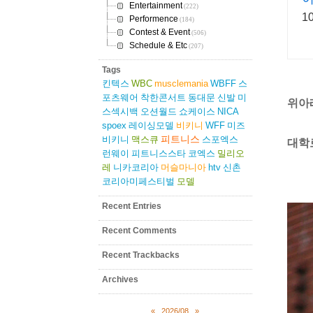
Entertainment
(222)
1
Performence
(184)
Contest & Event
(506)
Schedule & Etc
(207)
Tags
킨텍스
WBC
musclemania
WBFF
스
포츠웨어
착한콘서트
동대문
신발
미
위아
스섹시백
오션월드
쇼케이스
NICA
spoex
레이싱모델
비키니
WFF
미즈
피트니스
비키니
맥스큐
스포엑스
대학
런웨이
피트니스스타
코엑스
밀리오
레
니카코리아
머슬마니아
htv
신촌
코리아미페스티벌
모델
Recent Entries
Recent Comments
Recent Trackbacks
Archives
«
2026/08
»