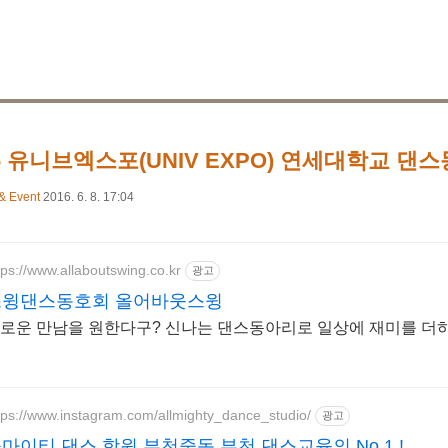
6 유니브엑스포(UNIV EXPO) 연세대학교 댄스
& Event
2016. 6. 8. 17:04
tps://www.allaboutswing.co.kr
광고
스윙댄스동호회 올어바웃스윙
로운 만남을 원한다구? 신나는 댄스동아리로 일상에 재미를 더하
tps://www.instagram.com/allmighty_dance_studio/
광고
마이티 댄스 학원 부천중동 부천 댄스교육의 No.1 !