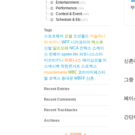
Entertainment
(222)
부
Performence
(184)
Contest & Event
(506)
Schedule & Etc
(207)
Tags
스포츠웨어
모델
오션월드
머슬마니
아
비키니
WFF
니카코리아
맥스큐
신발
밀리오레
NICA
킨텍스
쇼케이
스
런웨이
spoex
htv
피트니스스타
피트니스
미즈비키니
레이싱모델
미
신촌에
스섹시백
착한콘서트
스포엑스
musclemania
WBC
코리아미페스티
벌
코엑스
동대문
WBFF
신촌
그중
Recent Entries
페이
Recent Comments
Recent Trackbacks
간단
Archives
«
2026/08
»