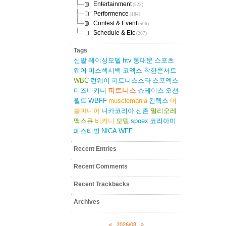
Entertainment
(222)
Performence
(184)
Contest & Event
(506)
Schedule & Etc
(207)
Tags
신발
레이싱모델
htv
동대문
스포츠
웨어
미스섹시백
코엑스
착한콘서트
WBC
런웨이
피트니스스타
스포엑스
피트니스
미즈비키니
쇼케이스
오션
월드
WBFF
musclemania
킨텍스
머
슬마니아
니카코리아
신촌
밀리오레
맥스큐
비키니
모델
spoex
코리아미
페스티벌
NICA
WFF
Recent Entries
Recent Comments
Recent Trackbacks
Archives
«
2026/08
»