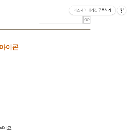
티스토리툴바
에스제이 매거진
구독하기
델아이콘
는데요