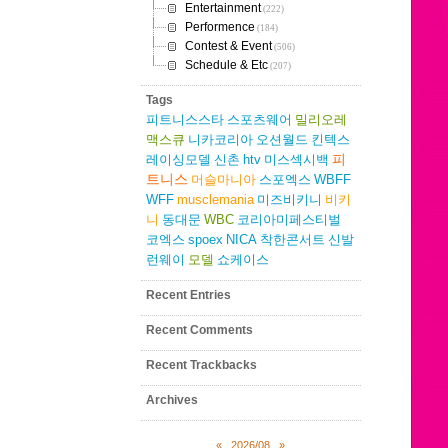
Entertainment
(222)
Performence
(184)
Contest & Event
(506)
Schedule & Etc
(207)
Tags
피트니스스타
스포츠웨어
밀리오레
맥스큐
니카코리아
오션월드
킨텍스
피
레이싱모델
신촌
htv
미스섹시백
트니스
머슬마니아
스포엑스
WBFF
WFF
musclemania
미즈비키니
비키
니
동대문
WBC
코리아미페스티벌
코엑스
spoex
NICA
착한콘서트
신발
런웨이
모델
쇼케이스
Recent Entries
Recent Comments
Recent Trackbacks
Archives
«
2026/08
»