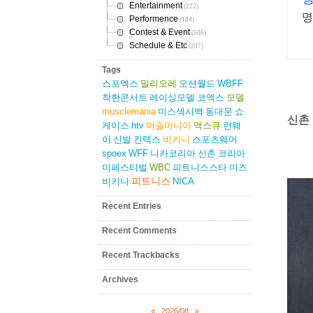
Entertainment
(222)
명
Performence
(184)
Contest & Event
(506)
Schedule & Etc
(207)
Tags
스포엑스
밀리오레
오션월드
WBFF
착한콘서트
레이싱모델
코엑스
모델
musclemania
미스섹시백
동대문
쇼
신촌
케이스
htv
머슬마니아
맥스큐
런웨
이
신발
킨텍스
비키니
스포츠웨어
spoex
WFF
니카코리아
신촌
코리아
미페스티벌
WBC
피트니스스타
미즈
피트니스
비키니
NICA
Recent Entries
Recent Comments
Recent Trackbacks
Archives
«
2026/08
»