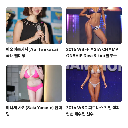
숏부문
아오이츠카사(Aoi Tsukasa)
2016 WBFF ASIA CHAMPI
국내 팬미팅
ONSHIP Diva Bikini 톨부문
야나세 사키(Saki Yanase) 팬미
2016 WBC 피트니스 인천 챔피
팅
언쉽 배수현 선수