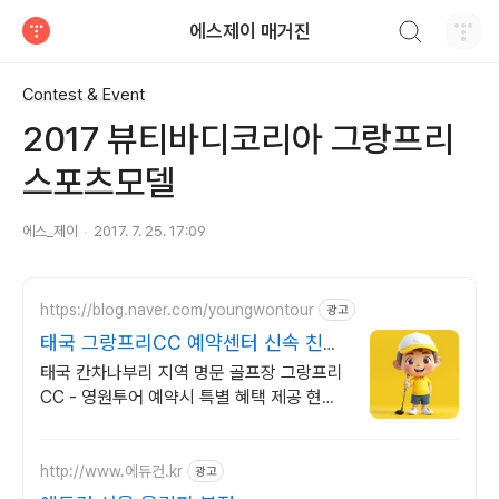
검색하기
에스제이 매거진
티스토리
Contest & Event
2017 뷰티바디코리아 그랑프리
스포츠모델
에스_제이
2017. 7. 25. 17:09
https://blog.naver.com/youngwontour
광고
태국 그랑프리CC 예약센터 신속 친절
상담 영원투어!
태국 칸차나부리 지역 명문 골프장 그랑프리
CC - 영원투어 예약시 특별 혜택 제공 현지
직계약 합리적인 일체류비 안내!
http://www.에듀건.kr
광고