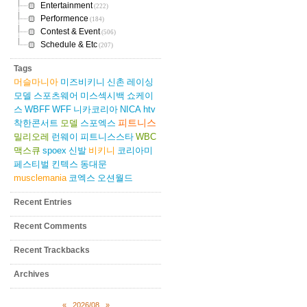
Entertainment
(222)
Performence
(184)
Contest & Event
(506)
Schedule & Etc
(207)
Tags
머슬마니아
미즈비키니
신촌
레이싱
모델
스포츠웨어
미스섹시백
쇼케이
스
WBFF
WFF
니카코리아
NICA
htv
피트니스
착한콘서트
모델
스포엑스
밀리오레
런웨이
피트니스스타
WBC
맥스큐
spoex
신발
비키니
코리아미
페스티벌
킨텍스
동대문
musclemania
코엑스
오션월드
Recent Entries
Recent Comments
Recent Trackbacks
Archives
«
2026/08
»