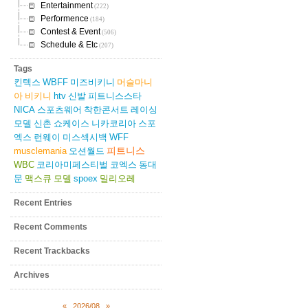
Entertainment
(222)
Performence
(184)
Contest & Event
(506)
Schedule & Etc
(207)
Tags
킨텍스
WBFF
미즈비키니
머슬마니
아
비키니
htv
신발
피트니스스타
NICA
스포츠웨어
착한콘서트
레이싱
모델
신촌
쇼케이스
니카코리아
스포
엑스
런웨이
미스섹시백
WFF
피트니스
musclemania
오션월드
WBC
코리아미페스티벌
코엑스
동대
문
맥스큐
모델
spoex
밀리오레
Recent Entries
Recent Comments
Recent Trackbacks
Archives
«
2026/08
»