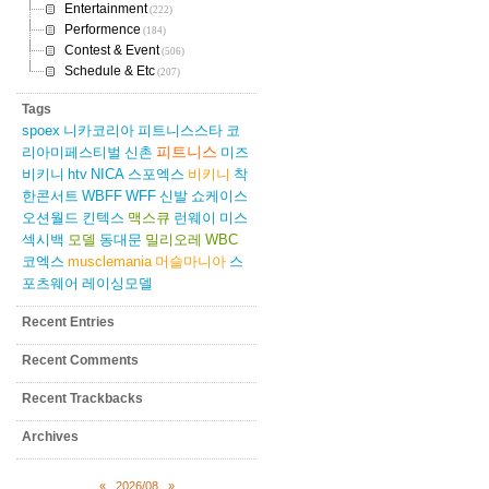
Entertainment
(222)
Performence
(184)
Contest & Event
(506)
Schedule & Etc
(207)
Tags
spoex
니카코리아
피트니스스타
코
피트니스
리아미페스티벌
신촌
미즈
비키니
htv
NICA
스포엑스
비키니
착
한콘서트
WBFF
WFF
신발
쇼케이스
오션월드
킨텍스
맥스큐
런웨이
미스
섹시백
모델
동대문
밀리오레
WBC
코엑스
musclemania
머슬마니아
스
포츠웨어
레이싱모델
Recent Entries
Recent Comments
Recent Trackbacks
Archives
«
2026/08
»