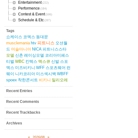
Entertainment
(222)
Performence
(184)
Contest & Event
(506)
Schedule & Etc
(207)
Tags
쇼케이스
코엑스
동대문
피트니스
musclemania
htv
오션월
드
머슬마니아
NICA
피트니스스타
모델
신촌
레이싱모델
코리아미페스
티벌
WBC
킨텍스
맥스큐
신발
스포
엑스
미즈비키니
WFF
스포츠웨어
런
웨이
니카코리아
미스섹시백
WBFF
spoex
착한콘서트
비키니
밀리오레
Recent Entries
Recent Comments
Recent Trackbacks
Archives
«
2026/08
»