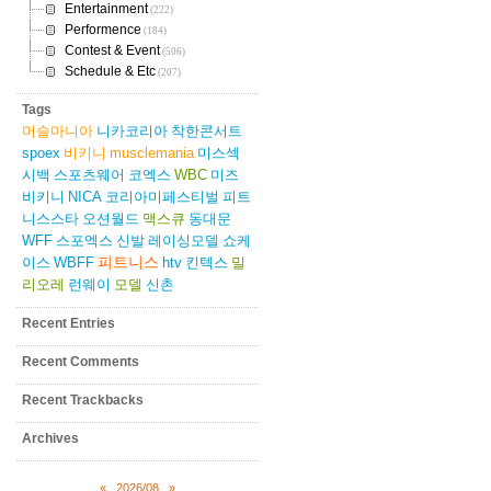
Entertainment
(222)
Performence
(184)
Contest & Event
(506)
Schedule & Etc
(207)
Tags
머슬마니아
니카코리아
착한콘서트
spoex
비키니
musclemania
미스섹
시백
스포츠웨어
코엑스
WBC
미즈
비키니
NICA
코리아미페스티벌
피트
니스스타
오션월드
맥스큐
동대문
WFF
스포엑스
신발
레이싱모델
쇼케
피트니스
이스
WBFF
htv
킨텍스
밀
리오레
런웨이
모델
신촌
Recent Entries
Recent Comments
Recent Trackbacks
Archives
«
2026/08
»