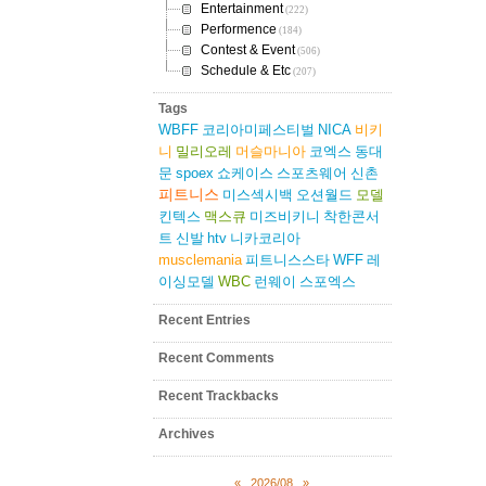
Entertainment
(222)
Performence
(184)
Contest & Event
(506)
Schedule & Etc
(207)
Tags
WBFF
코리아미페스티벌
NICA
비키
니
밀리오레
머슬마니아
코엑스
동대
문
spoex
쇼케이스
스포츠웨어
신촌
피트니스
미스섹시백
오션월드
모델
킨텍스
맥스큐
미즈비키니
착한콘서
트
신발
htv
니카코리아
musclemania
피트니스스타
WFF
레
이싱모델
WBC
런웨이
스포엑스
Recent Entries
Recent Comments
Recent Trackbacks
Archives
«
2026/08
»