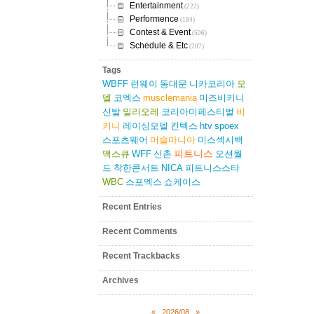
Entertainment
(222)
Performence
(184)
Contest & Event
(506)
Schedule & Etc
(207)
Tags
WBFF
런웨이
동대문
니카코리아
모
델
코엑스
musclemania
미즈비키니
신발
밀리오레
코리아미페스티벌
비
키니
레이싱모델
킨텍스
htv
spoex
스포츠웨어
머슬마니아
미스섹시백
피트니스
맥스큐
WFF
신촌
오션월
드
착한콘서트
NICA
피트니스스타
WBC
스포엑스
쇼케이스
Recent Entries
Recent Comments
Recent Trackbacks
Archives
«
2026/08
»