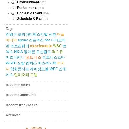
Entertainment
(222)
Performence
(184)
Contest & Event
(506)
Schedule & Etc
(207)
Tags
런웨이
코리아미페스티벌
신촌
머슬
마니아
spoex
스포엑스
htv
니카코리
아
스포츠웨어
musclemania
WBC
코
엑스
NICA
동대문
오션월드
맥스큐
피트니스
미즈비키니
피트니스스타
WBFF
신발
킨텍스
미스섹시백
비키
니
착한콘서트
레이싱모델
WFF
쇼케
이스
밀리오레
모델
Recent Entries
Recent Comments
Recent Trackbacks
Archives
«
2026/08
»