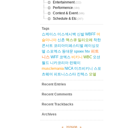
Entertainment
(222)
Performence
(184)
Contest & Event
(506)
Schedule & Etc
(207)
Tags
쇼케이스
미스섹시백
신발
WBFF
머
슬마니아
신촌
맥스큐
밀리오레
착한
콘서트
코리아미페스티벌
레이싱모
피트
델
스포엑스
동대문
spoex
htv
니스
WFF
코엑스
비키니
WBC
오션
월드
니카코리아
런웨이
musclemania
NICA
미즈비키니
스포
츠웨어
피트니스스타
킨텍스
모델
Recent Entries
Recent Comments
Recent Trackbacks
Archives
«
2026/08
»