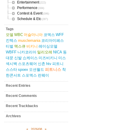
Entertainment
(222)
Performence
(184)
Contest & Event
(506)
Schedule & Etc
(207)
Tags
모델
WBC
머슬마니아
코엑스
WFF
킨텍스
musclemania
코리아미페스
티벌
맥스큐
비키니
레이싱모델
WBFF
니카코리아
밀리오레
NICA
동
대문
신발
쇼케이스
미즈비키니
미스
섹시백
스포츠웨어
신촌
htv
피트니
피트니스
스스타
spoex
오션월드
착
한콘서트
스포엑스
런웨이
Recent Entries
Recent Comments
Recent Trackbacks
Archives
«
2026/08
»