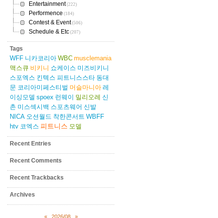
Entertainment
(222)
Performence
(184)
Contest & Event
(506)
Schedule & Etc
(207)
Tags
WFF
니카코리아
WBC
musclemania
맥스큐
비키니
쇼케이스
미즈비키니
스포엑스
킨텍스
피트니스스타
동대
문
코리아미페스티벌
머슬마니아
레
이싱모델
spoex
런웨이
밀리오레
신
촌
미스섹시백
스포츠웨어
신발
NICA
오션월드
착한콘서트
WBFF
피트니스
htv
코엑스
모델
Recent Entries
Recent Comments
Recent Trackbacks
Archives
«
2026/08
»