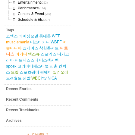
Entertainment
(222)
Performence
(184)
Contest & Event
(506)
Schedule & Etc
(207)
Tags
코엑스
레이싱모델
동대문
WFF
musclemania
미즈비키니
WBFF
머
피트
슬마니아
쇼케이스
착한콘서트
니스
비키니
맥스큐
스포엑스
니카코
리아
피트니스스타
미스섹시백
spoex
코리아미페스티벌
신촌
킨텍
스
모델
스포츠웨어
런웨이
밀리오레
오션월드
신발
WBC
htv
NICA
Recent Entries
Recent Comments
Recent Trackbacks
Archives
«
2026/08
»