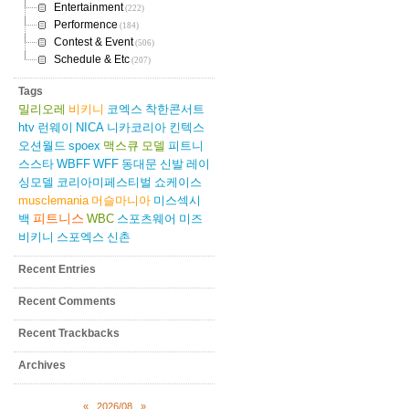
Entertainment
(222)
Performence
(184)
Contest & Event
(506)
Schedule & Etc
(207)
Tags
밀리오레
비키니
코엑스
착한콘서트
htv
런웨이
NICA
니카코리아
킨텍스
오션월드
spoex
맥스큐
모델
피트니
스스타
WBFF
WFF
동대문
신발
레이
싱모델
코리아미페스티벌
쇼케이스
musclemania
머슬마니아
미스섹시
피트니스
백
WBC
스포츠웨어
미즈
비키니
스포엑스
신촌
Recent Entries
Recent Comments
Recent Trackbacks
Archives
«
2026/08
»