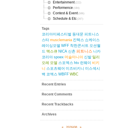
Entertainment
(222)
Performence
(184)
Contest & Event
(506)
Schedule & Etc
(207)
Tags
코리아미페스티벌
동대문
피트니스
스타
musclemania
킨텍스
쇼케이스
레이싱모델
WFF
착한콘서트
오션월
피트니스
드
맥스큐
NICA
신촌
니카
코리아
spoex
머슬마니아
신발
밀리
오레
모델
스포엑스
htv
런웨이
비키
니
스포츠웨어
미즈비키니
미스섹시
백
코엑스
WBFF
WBC
Recent Entries
Recent Comments
Recent Trackbacks
Archives
«
2026/08
»