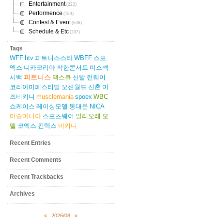
Entertainment
(222)
Performence
(184)
Contest & Event
(506)
Schedule & Etc
(207)
Tags
WFF
htv
피트니스스타
WBFF
스포
엑스
니카코리아
착한콘서트
미스섹
피트니스
시백
맥스큐
신발
런웨이
코리아미페스티벌
오션월드
신촌
미
즈비키니
musclemania
spoex
WBC
쇼케이스
레이싱모델
동대문
NICA
머슬마니아
스포츠웨어
밀리오레
모
델
코엑스
킨텍스
비키니
Recent Entries
Recent Comments
Recent Trackbacks
Archives
«
2026/08
»