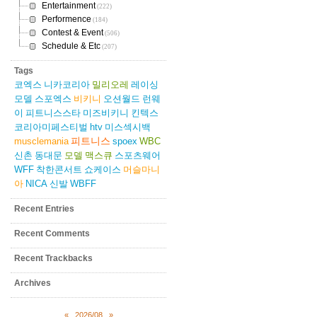
Entertainment
(222)
Performence
(184)
Contest & Event
(506)
Schedule & Etc
(207)
Tags
코엑스
니카코리아
밀리오레
레이싱
모델
스포엑스
비키니
오션월드
런웨
이
피트니스스타
미즈비키니
킨텍스
코리아미페스티벌
htv
미스섹시백
피트니스
musclemania
spoex
WBC
신촌
동대문
모델
맥스큐
스포츠웨어
WFF
착한콘서트
쇼케이스
머슬마니
아
NICA
신발
WBFF
Recent Entries
Recent Comments
Recent Trackbacks
Archives
«
2026/08
»