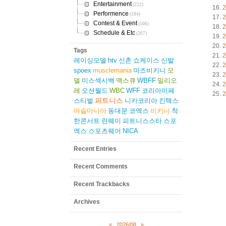
Entertainment
(222)
2
Performence
(184)
2
Contest & Event
(506)
2
Schedule & Etc
(207)
2
2
Tags
2
레이싱모델
htv
신촌
쇼케이스
신발
2
spoex
musclemania
미즈비키니
모
2
델
미스섹시백
맥스큐
WBFF
밀리오
2
레
오션월드
WBC
WFF
코리아미페
2
피트니스
스티벌
니카코리아
킨텍스
머슬마니아
동대문
코엑스
비키니
착
한콘서트
런웨이
피트니스스타
스포
엑스
스포츠웨어
NICA
Recent Entries
Recent Comments
Recent Trackbacks
Archives
«
2026/08
»