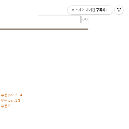
티스토리툴바
에스제이 매거진
구독하기
문 part.2
14
문 part.1
3
 숏부문
9