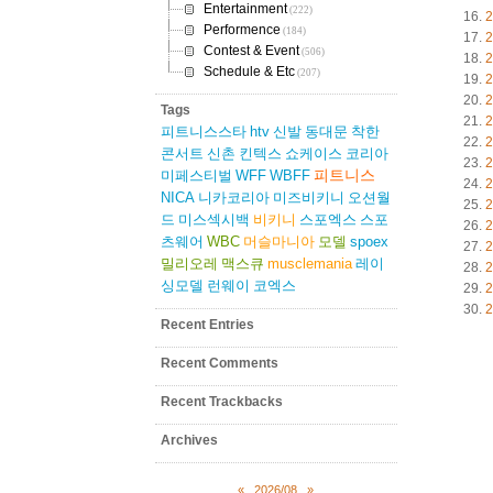
Entertainment
(222)
2
Performence
(184)
2
Contest & Event
(506)
2
Schedule & Etc
(207)
2
2
Tags
2
피트니스스타
htv
신발
동대문
착한
2
콘서트
신촌
킨텍스
쇼케이스
코리아
2
피트니스
미페스티벌
WFF
WBFF
2
NICA
니카코리아
미즈비키니
오션월
2
드
미스섹시백
비키니
스포엑스
스포
2
츠웨어
WBC
머슬마니아
모델
spoex
2
밀리오레
맥스큐
musclemania
레이
2
싱모델
런웨이
코엑스
2
2
Recent Entries
Recent Comments
Recent Trackbacks
Archives
«
2026/08
»