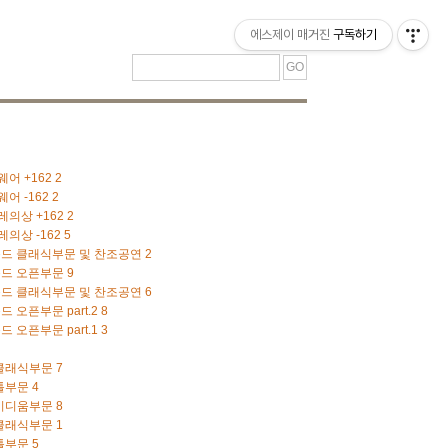
티스토리툴바
에스제이 매거진
구독하기
어 +162
2
어 -162
2
레의상 +162
2
의상 -162
5
운드 클래식부문 및 찬조공연
2
운드 오픈부문
9
운드 클래식부문 및 찬조공연
6
 오픈부문 part.2
8
 오픈부문 part.1
3
 클래식부문
7
 톨부문
4
 미디움부문
8
 클래식부문
1
 톨부문
5