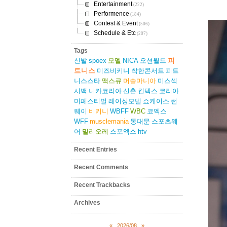
Entertainment
(222)
Performence
(184)
Contest & Event
(506)
Schedule & Etc
(207)
Tags
피
신발
spoex
모델
NICA
오션월드
트니스
미즈비키니
착한콘서트
피트
니스스타
맥스큐
머슬마니아
미스섹
시백
니카코리아
신촌
킨텍스
코리아
미페스티벌
레이싱모델
쇼케이스
런
웨이
비키니
WBFF
WBC
코엑스
WFF
musclemania
동대문
스포츠웨
어
밀리오레
스포엑스
htv
Recent Entries
Recent Comments
Recent Trackbacks
Archives
«
2026/08
»