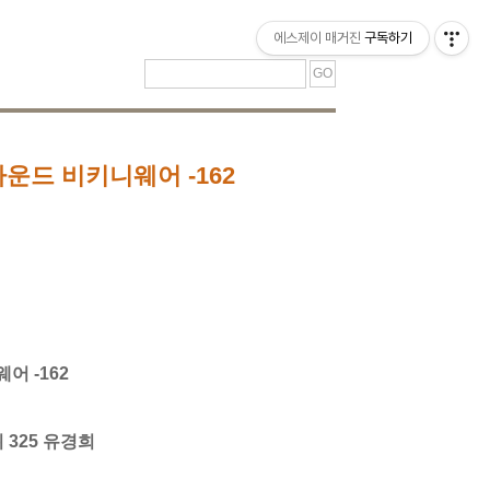
티스토리툴바
에스제이 매거진
구독하기
라운드 비키니웨어 -162
어 -162
위 325 유경희