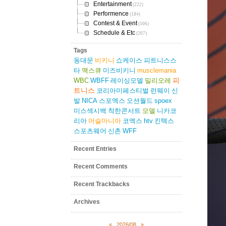
Entertainment
(222)
Performence
(184)
Contest & Event
(506)
Schedule & Etc
(207)
Tags
동대문
비키니
쇼케이스
피트니스스
타
맥스큐
미즈비키니
musclemania
피
WBC
WBFF
레이싱모델
밀리오레
트니스
코리아미페스티벌
런웨이
신
발
NICA
스포엑스
오션월드
spoex
미스섹시백
착한콘서트
모델
니카코
리아
머슬마니아
코엑스
htv
킨텍스
스포츠웨어
신촌
WFF
Recent Entries
Recent Comments
Recent Trackbacks
Archives
«
2026/08
»