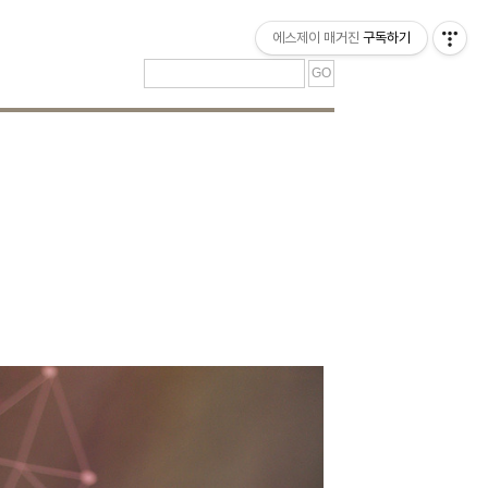
티스토리툴바
에스제이 매거진
구독하기