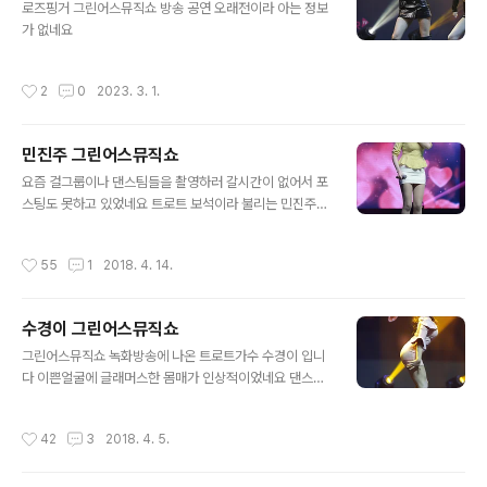
로즈핑거 그린어스뮤직쇼 방송 공연 오래전이라 아는 정보
가 없네요
작성시간
2
0
2023. 3. 1.
민진주 그린어스뮤직쇼
글 내용
요즘 걸그룹이나 댄스팀들을 촬영하러 갈시간이 없어서 포
스팅도 못하고 있었네요 트로트 보석이라 불리는 민진주
그린어스뮤직쇼 녹화공연 간단히 포스팅하겠습니다
작성시간
55
1
2018. 4. 14.
수경이 그린어스뮤직쇼
글 내용
그린어스뮤직쇼 녹화방송에 나온 트로트가수 수경이 입니
다 이쁜얼굴에 글래머스한 몸매가 인상적이었네요 댄스팀
AAA가 백댄서로 공연을 선보였습니다
작성시간
42
3
2018. 4. 5.