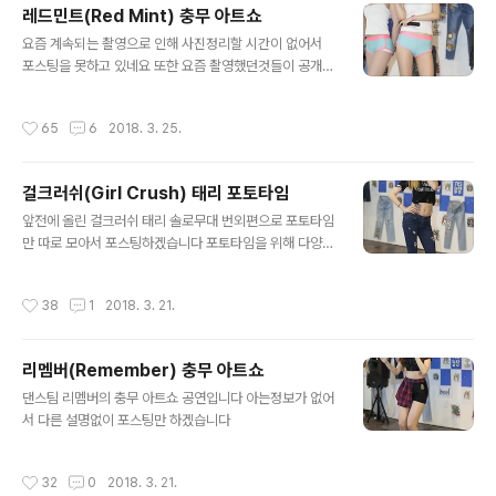
레드민트(Red Mint) 충무 아트쇼
글 내용
요즘 계속되는 촬영으로 인해 사진정리할 시간이 없어서
포스팅을 못하고 있네요 또한 요즘 촬영했던것들이 공개할
수 없는것들이 많아서 포스팅하는데 제한이 있는점 이해해
주시길 바랍니다 지난 충무아트쇼에서 공연했던 레드민트
작성시간
65
6
2018. 3. 25.
이제서야 포스팅합니다 과감한 의상과 퍼포먼스가 인상적
이었던 공연이었습니다
걸크러쉬(Girl Crush) 태리 포토타임
글 내용
앞전에 올린 걸크러쉬 태리 솔로무대 번외편으로 포토타임
만 따로 모아서 포스팅하겠습니다 포토타임을 위해 다양한
포즈를 취해준 태리양에게 감사를 해야겠네요 ^^
작성시간
38
1
2018. 3. 21.
리멤버(Remember) 충무 아트쇼
글 내용
댄스팀 리멤버의 충무 아트쇼 공연입니다 아는정보가 없어
서 다른 설명없이 포스팅만 하겠습니다
작성시간
32
0
2018. 3. 21.