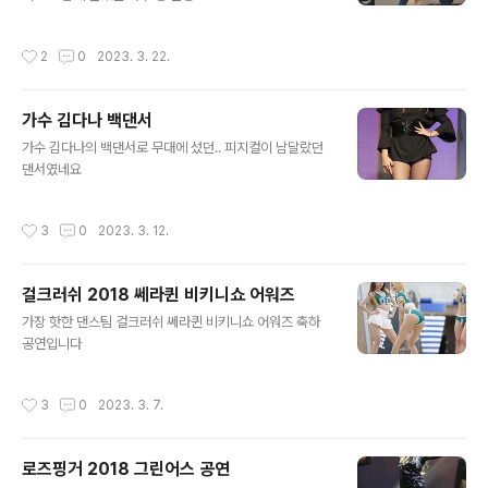
작성시간
2
0
2023. 3. 22.
가수 김다나 백댄서
글 내용
가수 김다나의 백댄서로 무대에 섰던.. 피지컬이 남달랐던
댄서였네요
작성시간
3
0
2023. 3. 12.
걸크러쉬 2018 쎄라퀸 비키니쇼 어워즈
글 내용
가장 핫한 댄스팀 걸크러쉬 쎄라퀸 비키니쇼 어워즈 축하
공연입니다
작성시간
3
0
2023. 3. 7.
로즈핑거 2018 그린어스 공연
글 내용