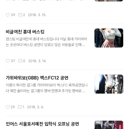
사람들로 인해 정면이 아닌 사이드에서 촬영한점 감안하고
봐주세요 어떻게든 정면에서 촬영하면 할수 있었지만 굳이
작성시간
39
2
2018. 3. 15.
그렇게까지 해서 촬영하고 싶은 생각은 없었습니다
비글여친 홍대 버스킹
글 내용
댄스팀 비글여친에 홍대 버스킹입니다 이날 홍대 거리에서
는 곳곳마다 버스킹 공연이 있었고 많은 사람들로 인해 지
나 다니기도 힘들 정도였습니다 비글여친도 촬영하는게 힘
들어서 많이 촬영은 못했네요
작성시간
37
0
2018. 3. 14.
가위바위보(GBB) 맥스FC12 공연
글 내용
이름이 특이한 걸그룹 가위바위보의 맥스FC 축하공연입니
다 예전 솔티라는 걸그룹의 멤버 한명과 추가된 멤버로 구
성된 걸그룹인거 같은데 정확한건 모르겠네요
작성시간
29
1
2018. 3. 6.
인어스 서울호서예전 입학식 오프닝 공연
글 내용