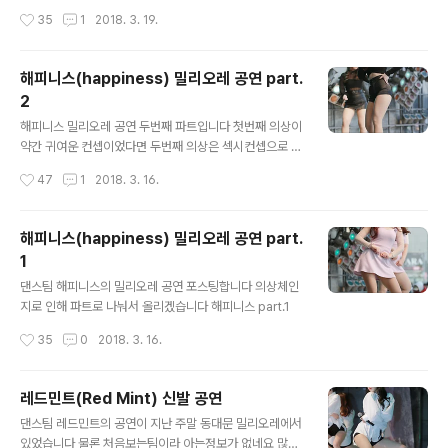
두명이 새로 들어왔는데 새로 들어온 멤버가 아주 핫합니
작성시간
35
1
2018. 3. 19.
다
해피니스(happiness) 밀리오레 공연 part.
2
글 내용
해피니스 밀리오레 공연 두번째 파트입니다 첫번째 의상이
약간 귀여운 컨셉이었다면 두번째 의상은 섹시컨셉으로 공
연이 진행되었네요 해피니스 part.2
작성시간
47
1
2018. 3. 16.
해피니스(happiness) 밀리오레 공연 part.
1
글 내용
댄스팀 해피니스의 밀리오레 공연 포스팅합니다 의상체인
지로 인해 파트로 나눠서 올리겠습니다 해피니스 part.1
작성시간
35
0
2018. 3. 16.
레드민트(Red Mint) 신발 공연
글 내용
댄스팀 레드민트의 공연이 지난 주말 동대문 밀리오레에서
있었습니다 물론 처음보는팀이라 아는정보가 없네요 많은