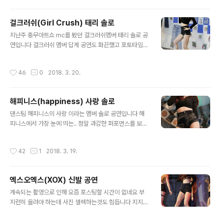
걸크러쉬(Girl Crush) 태리 솔로
글 내용
지난주 충무아트쇼 mc를 봤던 걸크러쉬멤버 태리 솔로 공
연입니다 걸크러쉬 멤버 답게 공연도 화끈했고 포토타임도
화끈하게 진행되었네요 걸크러쉬 완전체를 본건 아니지만
태리양의 팬서비스가 정말 좋았습니다
작성시간
46
0
2018. 3. 20.
해피니스(happiness) 사랑 솔로
글 내용
댄스팀 해피니스의 사랑 이라는 멤버 솔로 공연입니다 해
피니스에서 가장 눈에 띄는.. 정말 과감한 퍼포먼스를 보여
주는 멤버네요
작성시간
42
1
2018. 3. 19.
엑스오엑스(XOX) 신발 공연
글 내용
계속되는 촬영으로 인해 요즘 포스팅할 시간이 없네요 부
지런히 올려야 하는데 사진 셀렉하는것도 힘듭니다 지지난
주말에 있었던 XOX 신발 공연입니다 멤버 한명이 빠지고