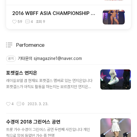
2016 WBFF ASIA CHAMPIONSHIP Di
va Bikini 톨부문
59
4
조회
9
Performence
분류 전체보기
주요 글 목록
기타문의 sjmagazine1@naver.com
공지
포켓걸스 연지은
글 내용
레이실모델 겸 현재도 포켓걸스 멤버로 있는 연지은입니다
포켓걸스가 아직도 활동을 하는지는 모르겠지만 연지은씨
는 종종 모터쇼 행사장에 볼수 있습니다
작성시간
4
0
2023. 3. 23.
수경이 2018 그린어스 공연
글 내용
트롯 가수 수경이 그린어스 공연 두번째 사진입니다 개인
적으로 맘에 들었던 가수 중 한명