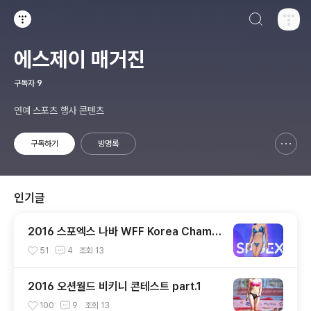
검색하기
티스토리
에스제이 매거진
구독자
9
연예 스포츠 행사 콘텐츠
구독하기
방명록
신고하기 레이어
열기
인기글
2016 스포엑스 나바 WFF Korea Champi
on ship 미스비키니 숏부문
51
4
조회
13
2016 오션월드 비키니 콘테스트 part.1
100
9
조회
13