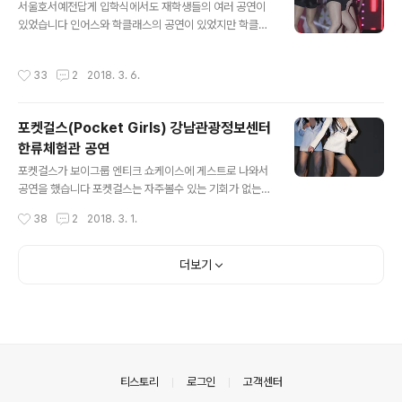
서울호서예전답게 입학식에서도 재학생들의 여러 공연이
있었습니다 인어스와 학클래스의 공연이 있었지만 학클래
스팀은 재대로 촬영을 못해서 인어스만 포스팅하겠습니다
작성시간
33
2
2018. 3. 6.
포켓걸스(Pocket Girls) 강남관광정보센터
한류체험관 공연
글 내용
포켓걸스가 보이그룹 엔티크 쇼케이스에 게스트로 나와서
공연을 했습니다 포켓걸스는 자주볼수 있는 기회가 없는데
볼때마가 멤버한명씩은 교체되어 있는거 같네요 아무쪼록
작성시간
38
2
2018. 3. 1.
멤버교체없이 롱런하는 걸그룹이 되길 바래봅니다
더보기
의안내
티스토리
로그인
고객센터