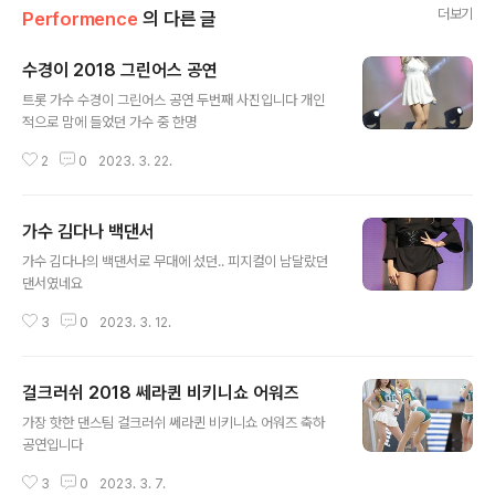
더보기
Performence
의 다른 글
수경이 2018 그린어스 공연
글 내용
트롯 가수 수경이 그린어스 공연 두번째 사진입니다 개인
적으로 맘에 들었던 가수 중 한명
2
0
2023. 3. 22.
가수 김다나 백댄서
글 내용
가수 김다나의 백댄서로 무대에 섰던.. 피지컬이 남달랐던
댄서였네요
3
0
2023. 3. 12.
걸크러쉬 2018 쎄라퀸 비키니쇼 어워즈
글 내용
가장 핫한 댄스팀 걸크러쉬 쎄라퀸 비키니쇼 어워즈 축하
공연입니다
3
0
2023. 3. 7.