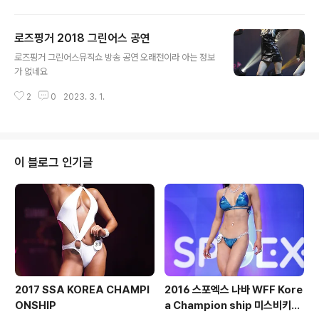
로즈핑거 2018 그린어스 공연
글 내용
로즈핑거 그린어스뮤직쇼 방송 공연 오래전이라 아는 정보
가 없네요
2
0
2023. 3. 1.
이 블로그 인기글
2017 SSA KOREA CHAMPI
2016 스포엑스 나바 WFF Kore
ONSHIP
a Champion ship 미스비키니