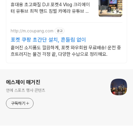
쇼핑몰
휴대용 초고화질 DJI 포켓4 Vlog 크리에이
터 유튜브 최적 핸드 짐벌 카메라 유튜브 및
브이로그 크리에이터를 위한 풀옵션 포켓 사
이즈 1인치 3축 짐벌 카메라
http://m.coupang.com
광고
포켓 쿠팡 초간단 설치, 흔들림 없이
흩어진 소지품도 깔끔하게, 포켓 와우회원 무료배송! 운전 중
흐트러지는 물건 걱정 끝, 다양한 수납으로 정리해요.
로그 정보
에스제이 매거진
연예 스포츠 행사 콘텐츠
구독하기