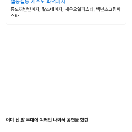
펠롱펠롱 제주도 화덕피자
통모짜반반피자, 칼초네피자, 새우오일파스타, 백년초크림파
스타
이미 신.발 무대에 여러번 나와서 공연을 했던